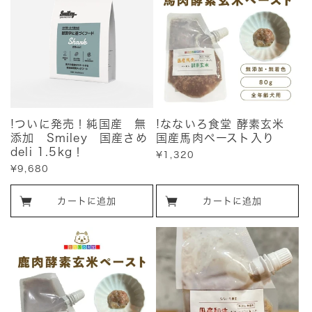
!ついに発売！純国産 無
!なないろ食堂 酵素玄米
添加 Smiley 国産さめ
国産馬肉ペースト入り
deli 1.5kg！
販
¥1,320
売
販
¥9,680
価
売
格
価
カートに追加
カートに追加
格