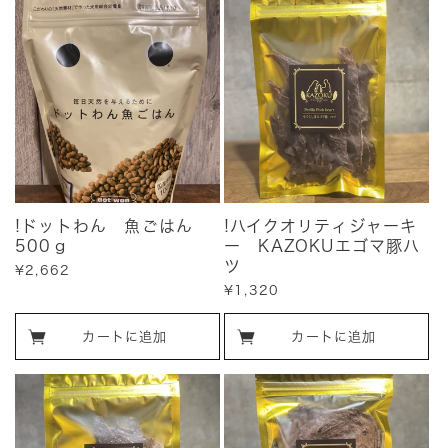
!ドットわん 魚ごはん
!ハイクオリティジャーキ
500ｇ
ー KAZOKUエゴマ豚ハ
ツ
販
¥2,662
売
販
¥1,320
価
売
格
価
カートに追加
カートに追加
格