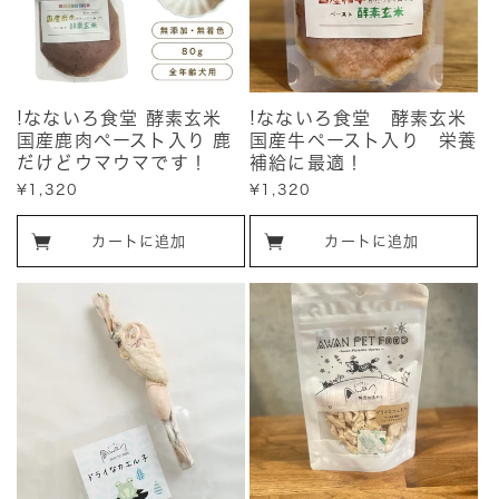
!なないろ食堂 酵素玄米
!なないろ食堂 酵素玄米
国産鹿肉ペースト入り 鹿
国産牛ペースト入り 栄養
だけどウマウマです！
補給に最適！
販
¥1,320
販
¥1,320
売
売
価
価
カートに追加
カートに追加
格
格