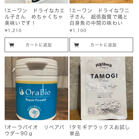
!エーワン ドライなカエ
!エーワン ドライなワニ
ル子さん めちゃくちゃ
子さん 超低脂質で鶏と
美味いです！
白身魚の中間の味わい
販
¥1,210
販
¥1,100
売
売
価
価
カートに追加
カートに追加
格
格
!オーラバイオ リペアパ
!タモギデラックスお試し
ウダー90ｇ
単品