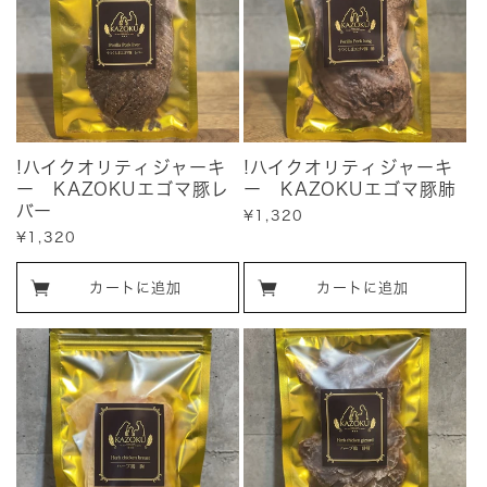
!ハイクオリティジャーキ
!ハイクオリティジャーキ
ー KAZOKUエゴマ豚レ
ー KAZOKUエゴマ豚肺
バー
販
¥1,320
売
販
¥1,320
価
売
格
価
カートに追加
カートに追加
格