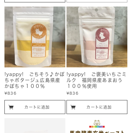
!yappy! ごちそう♪かぼ
!yappy! ご褒美いちごミ
ちゃポタージュ広島県産
ルク 福岡県産あまおう
かぼちゃ１００％
１００％使用
販
¥836
販
¥836
売
売
価
価
カートに追加
カートに追加
格
格