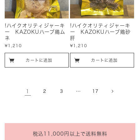
!ハイクオリティジャーキ
!ハイクオリティジャーキ
ー KAZOKUハーブ鶏ム
ー KAZOKUハーブ鶏砂
ネ
肝
販
¥1,210
販
¥1,210
売
売
価
価
カートに追加
カートに追加
格
格
1
2
3
…
17
税込11,000円以上で送料無料