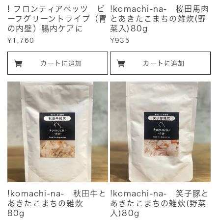
! フロンティアペッツ ビ
!komachi-na- 桜田馬肉
ーフグリーントライプ（胃
とあきたこまちの雑炊(野
の内壁）腸内ケアに
菜入)80g
販
¥1,760
販
¥935
売
売
価
価
カートに追加
カートに追加
格
格
!komachi-na- 秋田牛と
!komachi-na- 笑子豚と
あきたこまちの雑炊
あきたこまちの雑炊(野菜
80g
入)80g