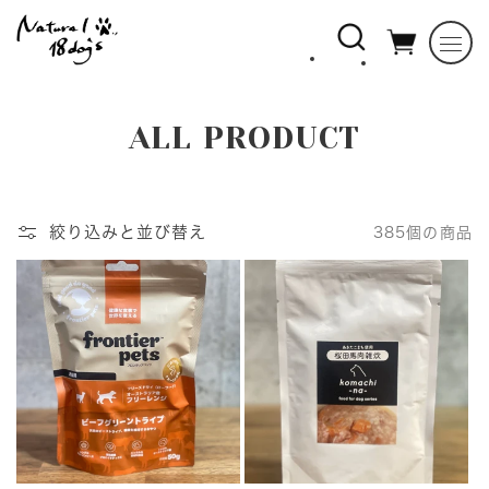
コンテ
ンツに
進む
コ
ALL PRODUCT
レ
ク
シ
絞り込みと並び替え
385個の商品
ョ
ン
: