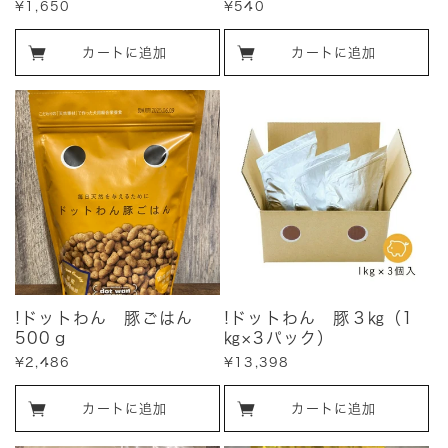
販
¥1,650
販
¥540
売
売
価
価
カートに追加
カートに追加
格
格
!ドットわん 豚ごはん
!ドットわん 豚３㎏（1
500ｇ
㎏×3パック）
販
¥2,486
販
¥13,398
売
売
価
価
カートに追加
カートに追加
格
格