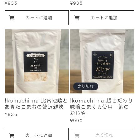
販
¥935
販
¥935
売
売
価
価
カートに追加
カートに追加
格
格
売り切れ
!komachi-na-比内地鶏と
!komachi-na-超こだわり
あきたこまちの贅沢雑炊
味噌こまくら使用 鮎の
おじや
販
¥935
売
販
¥990
価
売
格
価
カートに追加
売り切れ
格