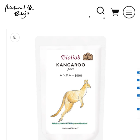
コンテ
ンツに
進む
商品情
報にス
キップ