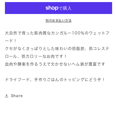
美
美
味
味
し
し
別のお支払い方法
い
い
し
し
大自然で育った筋肉質なカンガルー100％のウェットフ
か
か
ード！
も
も
クセがなくさっぱりとした味わいの低脂肪、低コレステ
低
低
ロール、低カロリーなお肉です！
ア
ア
血肉や酵素を作るうえで欠かせないヘム鉄が豊富です
レ
レ
ル
ル
ドライフード、手作りごはんのトッピングにどうぞ！
ギ
ギ
ー！
ー！
超
超
Share
赤
赤
身
身
肉！
肉！