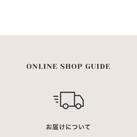
ビ
ビ
オ
オ
リ
リ
オ
オ
ー
ー
ブ
ブ
カ
カ
ONLINE SHOP GUIDE
ン
ン
ガ
ガ
ル
ル
ー
ー
肉
肉
100％
100％
の
の
数
数
お届けについて
量
量