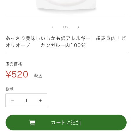
モ
ー
の
1
/
2
ダ
ル
あっさり美味しいしかも低アレルギー！超赤身肉！ビ
で
オリオーブ カンガルー肉100％
メ
デ
ィ
販売価格
ア
¥520
(1)
(
税込
を
開
数量
く
あ
あ
っ
っ
さ
さ
カートに追加
り
り