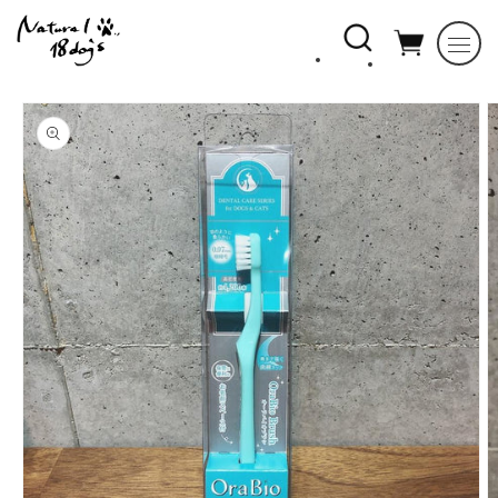
コンテ
ンツに
進む
商品情
報にス
キップ