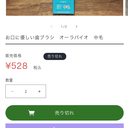
モ
ー
の
1
/
2
ダ
ル
お口に優しい歯ブラシ オーラバイオ 中毛
で
メ
デ
販売価格
売り切れ
ィ
¥528
ア
税込
(1)
(
を
数量
開
く
お
お
口
口
に
に
売り切れ
優
優
し
し