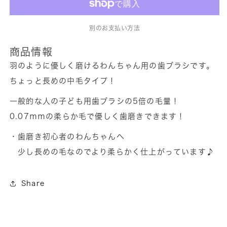
い
い
歯
歯
別のお支払い方法
ブ
ブ
ラ
ラ
商品情報
シ
シ
羽のように優しく磨けるわんちゃん用の歯ブラシです。
オ
オ
ちょっと長めの中毛タイプ！
ー
ー
一般的な人の子ども用歯ブラシの5倍の毛量！
ラ
ラ
0.07ｍｍの柔らか毛で優しく歯磨きできます！
バ
バ
イ
イ
・歯磨き初心者のわんちゃんへ
オ
オ
少し長めの毛なのでより柔らかく仕上がっています♪
中
中
毛
毛
Share
の
の
数
数
量
量