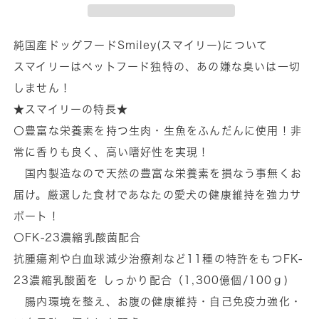
Smiley
Smiley
国
国
産
産
純国産ドッグフードSmiley(スマイリー)について
さ
さ
スマイリーはペットフード独特の、あの嫌な臭いは一切
め
め
しません！
deli
deli
★スマイリーの特長★
600g！
600g！
〇豊富な栄養素を持つ生肉・生魚をふんだんに使用！非
の
の
常に香りも良く、高い嗜好性を実現！
数
数
国内製造なので天然の豊富な栄養素を損なう事無くお
量
量
届け。厳選した食材であなたの愛犬の健康維持を強力サ
を
を
減
増
ポート！
ら
や
〇FK-23濃縮乳酸菌配合
す
す
抗腫瘍剤や白血球減少治療剤など11種の特許をもつFK-
23濃縮乳酸菌を しっかり配合（1,300億個/100ｇ)
腸内環境を整え、お腹の健康維持・自己免疫力強化・