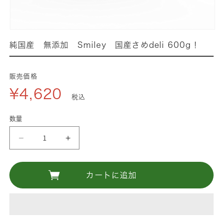
モ
ー
純国産 無添加 Smiley 国産さめdeli 600g！
ダ
ル
で
販売価格
メ
¥4,620
デ
税込
ィ
ア
数量
(1)
を
純
純
開
国
国
く
産
産
カートに追加
無
無
添
添
加
加