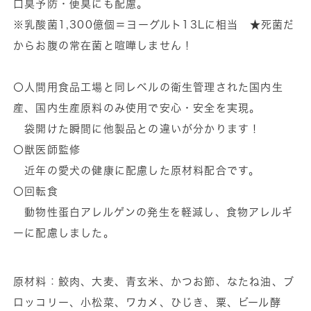
口臭予防・便臭にも配慮。
※乳酸菌1,300億個＝ヨーグルト13Lに相当 ★死菌だ
からお腹の常在菌と喧嘩しません！
〇人間用食品工場と同レベルの衛生管理された国内生
産、国内生産原料のみ使用で安心・安全を実現。
袋開けた瞬間に他製品との違いが分かります！
〇獣医師監修
近年の愛犬の健康に配慮した原材料配合です。
〇回転食
動物性蛋白アレルゲンの発生を軽減し、食物アレルギ
ーに配慮しました。
原材料：鮫肉、大麦、青玄米、かつお節、なたね油、ブ
ロッコリー、小松菜、ワカメ、ひじき、粟、ビール酵