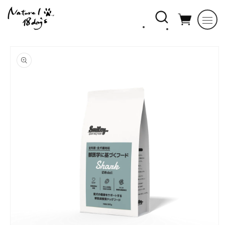
コンテ
ンツに
進む
商品情
報にス
キップ