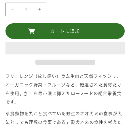
く
コ
コ
ス
ス
パ
パ
カートに追加
最
最
強
強
フ
フ
リ
リ
ー
ー
ズ
ズ
フリーレンジ（放し飼い）ラム生肉と天然フィッシュ、
ド
ド
オーガニック野菜・フルーツなど、厳選された食材だけ
ラ
ラ
を使用。加工を最小限に抑えたローフードの総合栄養食
イ
イ
です。
フ
フ
ロ
ロ
草食動物を丸ごと食べていた野生のオオカミの食事が犬
ン
ン
にとっても理想の食事である」愛犬本来の食性を考えた