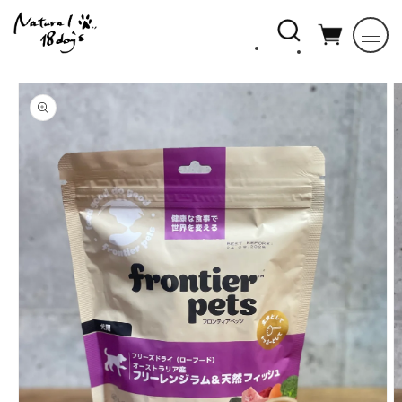
コンテ
ンツに
進む
商品情
報にス
キップ