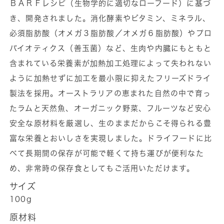
テ
テ
ＢＡＲＦレシピ（生物学的に適切なローフード）に基づ
ィ
ィ
き、開発されました。消化酵素やビタミン、ミネラル、
ア
ア
必須脂肪酸（オメガ３脂肪酸／オメガ６脂肪酸）やプロ
ペ
ペ
バイオティクス（善玉菌）など、生肉や内臓にもともと
ッ
ッ
含まれている栄養素が加熱加工処理によって失われない
ツ
ツ
ように加熱せずに加工を最小限に抑えたフリーズドライ
フ
フ
製法を採用。オーストラリアの恵まれた自然の中で育っ
リ
リ
ー
ー
たラムと天然魚、オーガニック野菜、フルーツなど安心
レ
レ
安全な原材料を厳選し、生のままだからこそ得られる豊
ン
ン
富な栄養とおいしさを実現しました。ドライフードに比
ジ
ジ
べて長期間の保存が可能で軽くて持ち運びが便利なた
ラ
ラ
め、非常時の保存食としてもご活用いただけます。
ム
ム
サイズ
&amp;
&amp;
100g
天
天
然
然
原材料