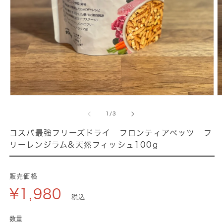
モ
ー
の
1
/
3
ダ
ル
コスパ最強フリーズドライ フロンティアペッツ フ
で
リーレンジラム&天然フィッシュ100g
メ
デ
ィ
販売価格
ア
¥1,980
(1)
(
税込
を
開
数量