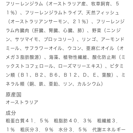
フ
フ
フリーレンジラム（オーストラリア産、牧草飼育、５
ィ
ィ
１％）、フリーレンジラムトライプ、天然フィッシュ
ッ
ッ
（オーストラリアンサーモン、２１％）、フリーレンジ
シ
シ
ラム内臓肉（肝臓、腎臓、心臓、肺）、野菜（ニンジ
ュ
ュ
ン、サツマイモ、ブロッコリー）、リンゴ、アーモンド
100g
100g
ミール、サフラワーオイル、ウコン、亜麻仁オイル（オ
の
の
メガ３脂肪酸源）、海藻、植物性繊維、酸化防止剤（ミ
数
数
ックストコフェロール、ローズマリーエキス）、ビタミ
量
量
ン類（Ｂ１、Ｂ２、Ｂ６、Ｂ１２、Ｄ、Ｅ、葉酸）、ミ
を
を
減
増
ネラル類（銅、鉄、亜鉛、リン、カルシウム）
ら
や
原産国
す
す
オーストラリア
成分
粗蛋白質４１．５％ 粗脂肪４０．３％ 粗繊維３．
１％ 粗灰分３．９％ 水分３．５％ 代謝エネルギー