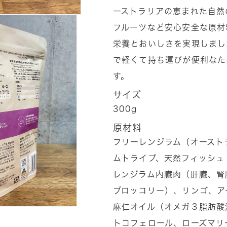
ッ
ッ
ーストラリアの恵まれた自然
ツ
ツ
フルーツなど安心安全な原材
フ
フ
栄養とおいしさを実現しまし
リ
リ
で軽くて持ち運びが便利なた
ー
ー
レ
レ
す。
ン
ン
サイズ
ジ
ジ
300g
ラ
ラ
原材料
ム
ム
フリーレンジラム（オースト
&amp;
&amp;
天
天
ムトライプ、天然フィッシュ
然
然
レンジラム内臓肉（肝臓、腎
フ
フ
ブロッコリー）、リンゴ、ア
ィ
ィ
麻仁オイル（オメガ３脂肪酸
ッ
ッ
トコフェロール、ローズマリ
シ
シ