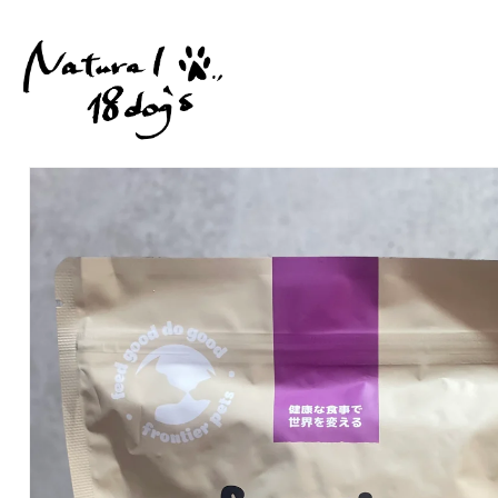
コンテ
ンツに
進む
商品情
報にス
キップ