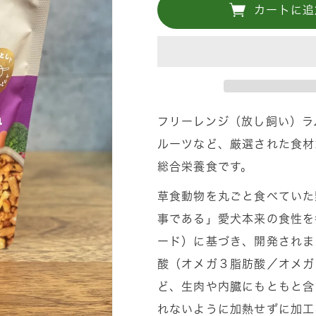
パ
パ
カートに追
最
最
強
強
フ
フ
リ
リ
ー
ー
ズ
ズ
フリーレンジ（放し飼い）ラ
ド
ド
ルーツなど、厳選された食材
ラ
ラ
総合栄養食です。
イ
イ
フ
フ
草食動物を丸ごと食べていた
ロ
ロ
事である」愛犬本来の食性を
ン
ン
ード）に基づき、開発されま
テ
テ
酸（オメガ３脂肪酸／オメガ
ィ
ィ
ど、生肉や内臓にもともと含
ア
ア
ペ
ペ
れないように加熱せずに加工