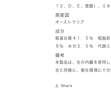
１２、Ｄ、Ｅ、葉酸）、ミネ
ュ
ュ
300g
300g
原産国
の
の
オーストラリア
数
数
成分
量
量
粗蛋白質４１．５％ 粗脂肪
を
を
９％ 水分３．５％ 代謝エ
減
増
ら
や
備考
す
す
本製品は、生の内臓を使用し
合と同様に、衛生環境に十分
Share