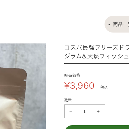
商品一
コスパ最強フリーズド
ジラム&天然フィッシュ
販売価格
¥3,960
税込
数量
コ
コ
ス
ス