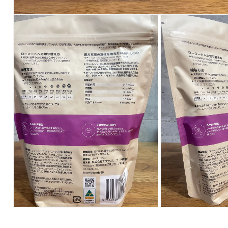
モ
ー
ダ
ル
で
メ
デ
ィ
ア
(1)
を
開
く
モ
モ
ー
ー