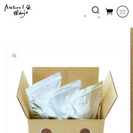
コンテ
ンツに
進む
商品情
報にス
キップ