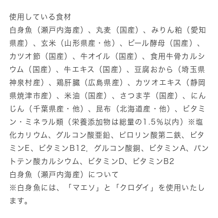
量
量
を
を
使用している食材
減
増
白身魚（瀬戸内海産）、丸麦（国産）、みりん粕（愛知
ら
や
県産）、玄米（山形県産・他）、ビール酵母（国産）、
す
す
カツオ節（国産）、牛オイル（国産）、食用牛骨カルシ
ウム（国産）、牛エキス（国産）、豆腐おから（埼玉県
神泉村産）、鶏肝臓（広島県産）、カツオエキス（静岡
県焼津市産）、米油（国産）、さつま芋（国産）、にん
じん（千葉県産・他）、昆布（北海道産・他）、ビタミ
ン・ミネラル類（栄養添加物は総量の1.5％以内）※塩
化カリウム、グルコン酸亜鉛、ピロリン酸第二鉄、ビタ
ミンE、ビタミンB12，グルコン酸銅、ビタミンA、パン
トテン酸カルシウム、ビタミンD、ビタミンB2
白身魚（瀬戸内海産）について
※白身魚には、「マエソ」と「クロダイ」を使用いたし
ます。