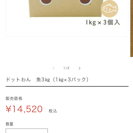
モ
ー
ダ
ル
で
の
1
/
2
メ
デ
ドットわん 魚3㎏（1㎏×3パック）
ィ
ア
(1)
販売価格
を
¥14,520
開
税込
く
(
数量