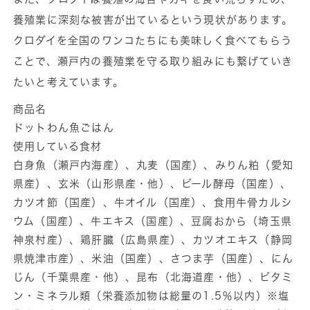
養殖業に深刻な被害が出ているという現状があります。
クロダイを全国のワンコたちにも美味しく食べてもらう
ことで、瀬戸内の養殖業を守る取り組みにも繋げていき
たいと考えています。
商品名
ドットわん魚ごはん
使用している食材
白身魚（瀬戸内海産）、丸麦（国産）、みりん粕（愛知
県産）、玄米（山形県産・他）、ビール酵母（国産）、
カツオ節（国産）、牛オイル（国産）、食用牛骨カルシ
ウム（国産）、牛エキス（国産）、豆腐おから（埼玉県
神泉村産）、鶏肝臓（広島県産）、カツオエキス（静岡
県焼津市産）、米油（国産）、さつま芋（国産）、にん
じん（千葉県産・他）、昆布（北海道産・他）、ビタミ
ン・ミネラル類（栄養添加物は総量の1.5％以内）※塩