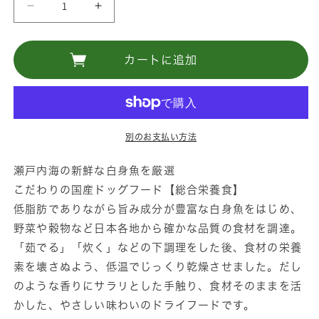
ド
ド
ッ
ッ
ト
ト
カートに追加
わ
わ
ん
ん
魚
魚
3
3
別のお支払い方法
㎏
㎏
（1
（1
瀬戸内海の新鮮な白身魚を厳選
㎏
㎏
こだわりの国産ドッグフード【総合栄養食】
×3
×3
低脂肪でありながら旨み成分が豊富な白身魚をはじめ、
パ
パ
野菜や穀物など日本各地から確かな品質の食材を調達。
ッ
ッ
「茹でる」「炊く」などの下調理をした後、食材の栄養
ク）
ク）
素を壊さぬよう、低温でじっくり乾燥させました。だし
の
の
のような香りにサラリとした手触り、食材そのままを活
数
数
かした、やさしい味わいのドライフードです。