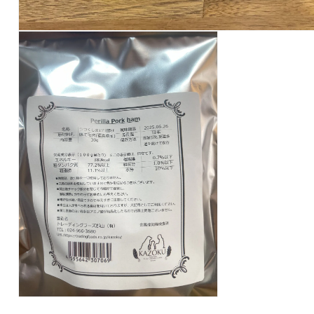
モ
ー
ダ
ル
で
メ
デ
ィ
ア
(1)
を
開
く
モ