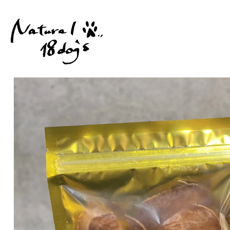
コンテ
ンツに
進む
商品情
報にス
キップ