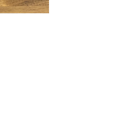
数
数
量
量
を
を
減
増
ら
や
す
す