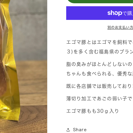
オ
オ
リ
リ
テ
テ
ィ
ィ
別のお支払い
ジ
ジ
ャ
ャ
エゴマ豚とはエゴマを飼料で
ー
ー
３)を多く含む福島県のブラ
キ
キ
脂の臭みがほとんどしないの
ー
ー
KAZOKU
KAZOKU
ちゃんも食べられる、優秀な
エ
エ
既に各店舗では販売しており
ゴ
ゴ
マ
マ
薄切り加工であごの弱い子で
豚
豚
エゴマ豚もも30ｇ入り
も
も
も
も
の
の
Share