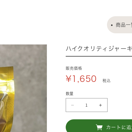
商品一
ハイクオリティジャーキ
販売価格
¥1,650
税込
数量
ハ
ハ
イ
イ
ク
ク
カートに追