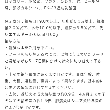
減
増
ロッコリー、小松菜、ワカメ、ひじき、粟、ビール酵
ら
や
母、卵殻カルシウム、FK-23濃縮乳酸菌
す
す
保証成分：
粗蛋白19.0％以上、粗脂肪8.0％以上、粗繊
維2.0％以下、水分10.0％以下、粗灰分3.5％以下、代
謝エネルギー370kcal/100g
給与方法
・新鮮な水をご用意下さい。
・フードを切り替える際には、以前に与えていたフード
と混ぜながら5～7日間にかけて徐々に切り替えて下さ
い。
・上記の給与量表はあくまで目安です。量は年齢、体
重、犬種、運動量、環境によって異なります。基本的に
は愛犬の体調に応じて与えてください。
・去勢、避妊犬は成犬給与量の約0.9倍、4ヵ月までの子
犬は子犬給与量の約1.5倍、肥満犬はシニア犬給与量の
約0.7倍が目安です。