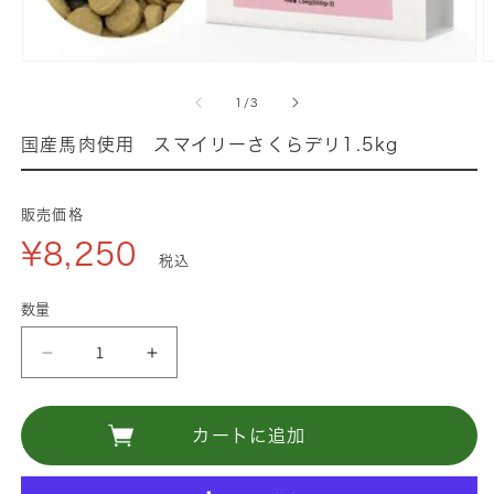
モ
ー
の
1
/
3
ダ
ル
国産馬肉使用 スマイリーさくらデリ1.5kg
で
メ
デ
販売価格
ィ
¥8,250
ア
税込
(1)
(
を
数量
開
く
国
国
産
産
馬
馬
カートに追加
肉
肉
使
使