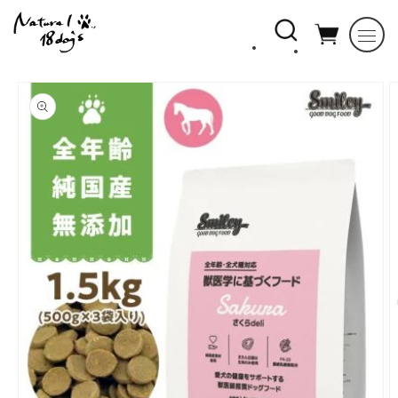
コンテ
ンツに
進む
商品情
報にス
キップ