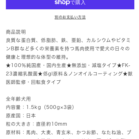
用
用
ス
ス
別のお支払い方法
マ
マ
イ
イ
商品説明
リ
リ
良質な蛋白質、低脂肪、鉄、亜鉛、カルシウムやビタミ
ー
ー
ンB群など多くの栄養素を持つ馬肉使用で愛犬の日々の
さ
さ
健康と理想的な体型の維持。
く
く
★100％純国産・国内生産★無添加・減塩タイプ★FK-
ら
ら
23濃縮乳酸菌★低gI原料＆ノンオイルコーティング★獣
デ
デ
医師監修・回転食タイプ
リ
リ
1.5kg
1.5kg
全年齢犬用
の
の
内容量：1.5kg（500g×3袋）
数
数
原産国：日本
量
量
粒の大きさ：直径約10mm
を
を
原材料：馬肉、大麦、青玄米、かつお節、なたね油、ブ