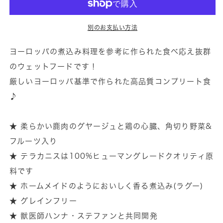
マ
マ
ー
ー
別のお支払い方法
ケ
ケ
ッ
ッ
ヨーロッパの煮込み料理を参考に作られた食べ応え抜群
ト
ト
のウェットフードです！
ラ
ラ
厳しいヨーロッパ基準で作られた高品質コンプリート食
グ
グ
♪
ー
ー
鹿
鹿
★ 柔らかい鹿肉のグヤージュと鶏の心臓、角切り野菜&
肉
肉
フルーツ入り
＆
＆
★ テラカニスは100%ヒューマングレードクオリティ原
チ
チ
キ
キ
料です
ン
ン
★ ホームメイドのようにおいしく香る煮込み(ラグー)
の
の
★ グレインフリー
数
数
★ 獣医師ハンナ・ステファンと共同開発