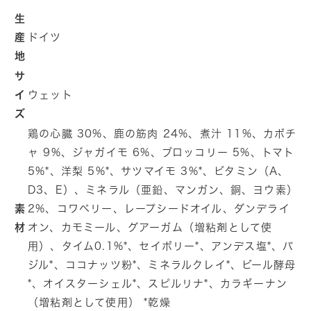
量
量
生
を
を
産
ドイツ
減
増
地
ら
や
す
す
サ
イ
ウェット
ズ
鶏の心臓 30%、鹿の筋肉 24%、煮汁 11%、カボチ
ャ 9%、ジャガイモ 6%、ブロッコリー 5%、トマト
5%*、洋梨 5%*、サツマイモ 3%*、ビタミン（A、
D3、E）、ミネラル（亜鉛、マンガン、銅、ヨウ素）
素
2%、コワベリー、レープシードオイル、ダンデライ
材
オン、カモミール、グアーガム（増粘剤として使
用）、タイム0.1%*、セイボリー*、アンデス塩*、バ
ジル*、ココナッツ粉*、ミネラルクレイ*、ビール酵母
*、オイスターシェル*、スピルリナ*、カラギーナン
（増粘剤として使用） *乾燥