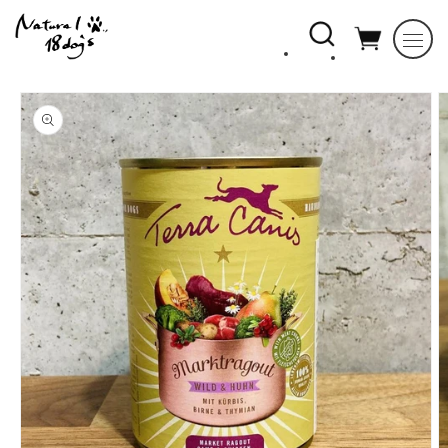
コンテ
ンツに
進む
商品情
報にス
キップ