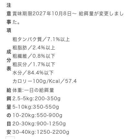
注
意
賞味期限2027年10月8日～ 給餌量が変更しまし
事
た。
項
粗タンパク質／7.1%以上
粗脂肪／2.4%以上
成
粗繊維／0.8%以下
分
粗灰分／1.7%以下
表
水分／84.4%以下
カロリー100g/Kcal／57.4
給
体重:一日の給餌量
餌
2.5-5kg:200-350g
量
5-10kg:350-550g
の
10-20kg:550-900g
目
20-30kg:900-1250g
安
30-40kg:1250-2200g