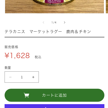
モ
ー
の
1
/
4
ダ
ル
テラカニス マーケットラグー 鹿肉＆チキン
で
メ
デ
販売価格
ィ
¥1,628
ア
税込
(1)
(
を
数量
開
く
テ
テ
ラ
ラ
カ
カ
カートに追加
ニ
ニ
ス
ス