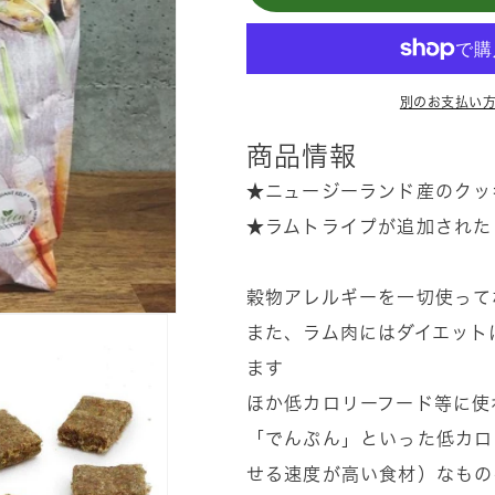
ー
ー
ペ
ペ
ッ
ッ
ツ
ツ
別のお支払い
ジ
ジ
ェ
ェ
商品情報
ン
ン
★ニュージーランド産のクッ
ト
ト
★ラムトライプが追加された
ル
ル
ベ
ベ
穀物アレルギーを一切使って
イ
イ
ク
ク
また、ラム肉にはダイエット
ラ
ラ
ます
ム
ム
ほか低カロリーフード等に使
ウ
ウ
「でんぷん」といった低カロ
ィ
ィ
せる速度が高い食材）なもの
ズ
ズ