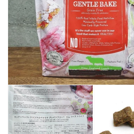
モ
ー
ダ
ル
で
メ
デ
ィ