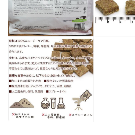
ア
(1)
を
開
く
モ
モ
ー
ー
ダ
ダ
ル
ル
で
で
メ
メ
デ
デ
ィ
ィ
ア
ア
(2)
(3)
を
を
開
開
く
く
モ
ー