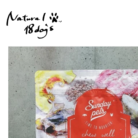
コンテ
ンツに
進む
商品情
報にス
キップ