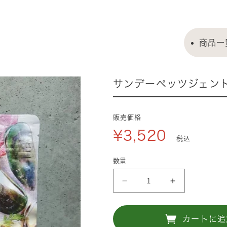
商品一
サンデーペッツジェン
販売価格
¥3,520
税込
数量
サ
サ
ン
ン
デ
デ
カートに追