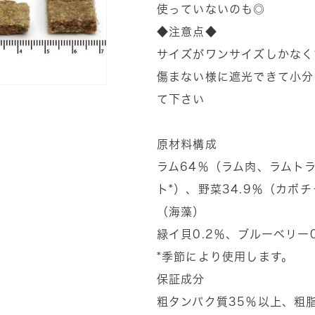
ト
ト
使っていないのも◎
ラ
ラ
◆注意点◆
イ
イ
サイズがワンサイズしかなく
プ
プ
傷まない様に遮光できて小分
の
の
て下さい
数
数
量
量
を
を
原材料構成
減
増
ラム64％（ラム肉、ラムトラ
ら
や
ト*）、野菜34.9％（カ
す
す
（海藻）
緑イ貝0.2％、ブルーベリー0
*季節により使用します。
保証成分
粗タンパク質35％以上、粗