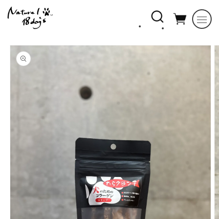
コンテ
ンツに
進む
商品情
報にス
キップ