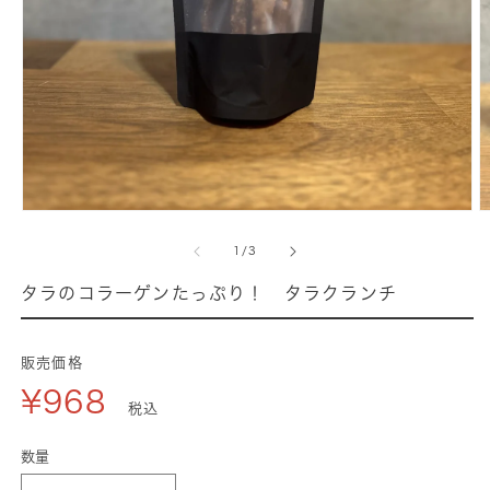
モ
ー
の
1
/
3
ダ
ル
タラのコラーゲンたっぷり！ タラクランチ
で
メ
デ
販売価格
ィ
¥968
ア
税込
(1)
(
を
数量
開