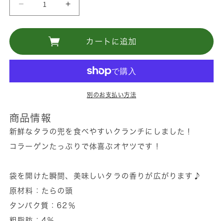
く
タ
タ
ラ
ラ
の
の
カートに追加
コ
コ
ラ
ラ
ー
ー
ゲ
ゲ
別のお支払い方法
ン
ン
た
た
商品情報
っ
っ
新鮮なタラの兜を食べやすいクランチにしました！
ぷ
ぷ
コラーゲンたっぷりで体喜ぶオヤツです！
り！
り！
タ
タ
袋を開けた瞬間、美味しいタラの香りが広がります♪
ラ
ラ
原材料：たらの頭
ク
ク
タンパク質：62％
ラ
ラ
粗脂肪：4％