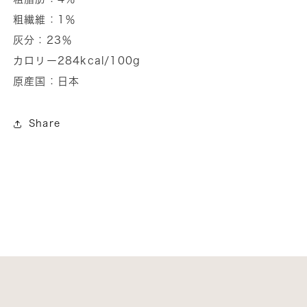
ン
ン
粗繊維：1％
チ
チ
の
の
灰分：23％
数
数
カロリー284kcal/100g
量
量
原産国：日本
を
を
減
増
Share
ら
や
す
す