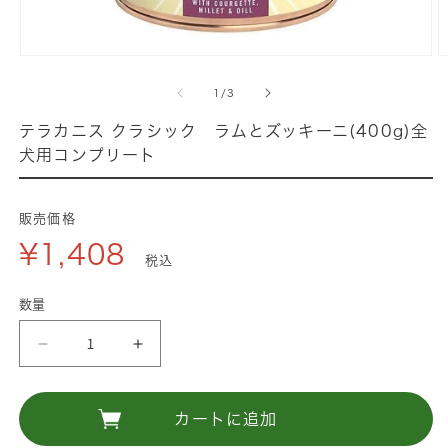
モ
ー
の
1
/
3
ダ
ル
テラカニス クラシック ラムとズッキーニ(400g)全
で
犬用コンプリート
メ
デ
ィ
販売価格
ア
¥1,408
(1)
(
税込
を
開
数量
く
テ
テ
ラ
ラ
カ
カ
カートに追加
ニ
ニ