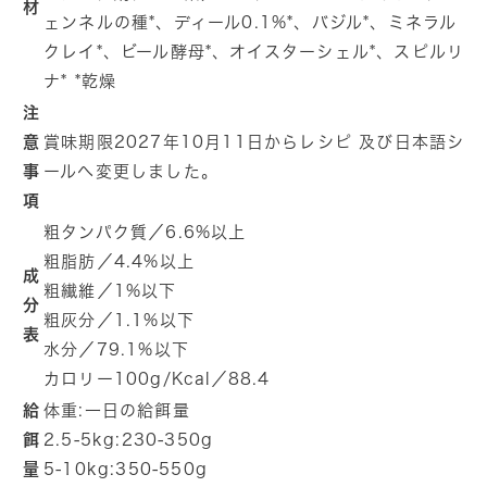
材
ェンネルの種*、ディール0.1%*、バジル*、ミネラル
クレイ*、ビール酵母*、オイスターシェル*、スピルリ
ナ* *乾燥
注
意
賞味期限2027年10月11日からレシピ 及び日本語シ
事
ールへ変更しました。
項
粗タンパク質／6.6%以上
粗脂肪／4.4%以上
成
粗繊維／1%以下
分
粗灰分／1.1%以下
表
水分／79.1%以下
カロリー100g/Kcal／88.4
給
体重:一日の給餌量
餌
2.5-5kg:230-350g
量
5-10kg:350-550g