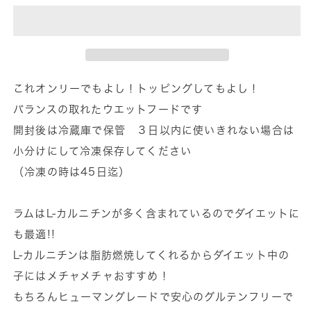
ス
ス
ク
ク
ラ
ラ
シ
シ
ッ
ッ
これオンリーでもよし！トッピングしてもよし！
ク
ク
バランスの取れたウエットフードです
ラ
ラ
開封後は冷蔵庫で保管 ３日以内に使いきれない場合は
ム
ム
小分けにして冷凍保存してください
と
と
（冷凍の時は45日迄）
ズ
ズ
ッ
ッ
ラムはL-カルニチンが多く含まれているのでダイエットに
キ
キ
も最適!!
ー
ー
ニ
ニ
L-カルニチンは脂肪燃焼してくれるからダイエット中の
(400g)
(400g)
子にはメチャメチャおすすめ！
全
全
もちろんヒューマングレードで安心のグルテンフリーで
犬
犬