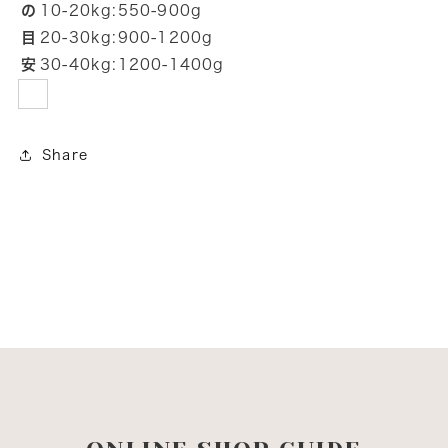
の
10-20kg:550-900g
目
20-30kg:900-1200g
安
30-40kg:1200-1400g
Share