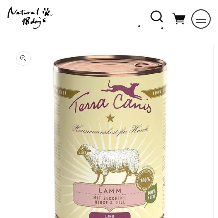
コンテ
ンツに
進む
商品情
報にス
キップ