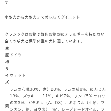
す
用
用
コ
コ
小型犬から大型犬まで美味しくダイエット
ン
ン
プ
プ
リ
リ
クラシックは穀物や疑似穀物類にアレルギーを持たない
ー
ー
全ての成犬と標準体重の犬に適しています。
ト
ト
生
の
の
産
ドイツ
数
数
地
量
量
サ
を
を
イ
ウェット
減
増
ズ
ら
や
ラムの心臓30%、煮汁20%、ラムの肺8%、にんじん
す
す
13%、ズッキーニ11%、キビ7%、リンゴ5%,セロリ
の茎3%、ビタミン（A、D3）、ミネラル（亜鉛、マ
素
ンガン、銅、ヨウ素）1%*、レープシードオイル、フ