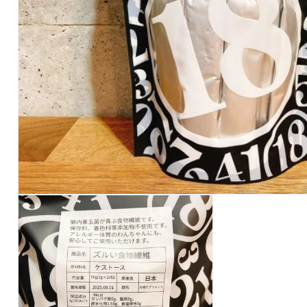
モ
ー
ダ
ル
で
メ
デ
ィ