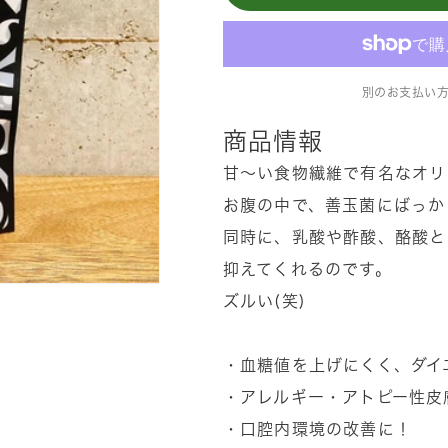
食
食
物
物
繊
繊
維
維
別のお支払い
『ケ
『ケ
ス
ス
商品情報
ト
ト
甘〜い食物繊維で有名なオリ
ー
ー
お腹の中で、善玉菌にばっか
ス』
ス』
同時に、乳酸や酢酸、酪酸と
の
の
抑えてくれるのです。
数
数
量
量
ズルい(笑)
を
を
減
増
・血糖値を上げにくく、ダイ
ら
や
・アレルギー・アトピー性皮
す
す
・口腔内環境の改善に！