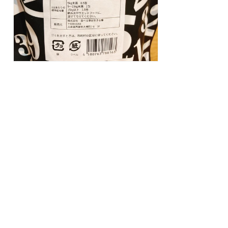
ア
(1)
を
開
く
モ
ー
ダ
ル
で
メ
デ
ィ
ア
(2)
を
開
く