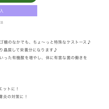
方法
ゴ糖のなかでも、ちょ〜っと特殊なケストース♪
り贔屓して栄養分になります♪
いった有機酸を増やし、体に有害な菌の働きを
エットに！
膚炎の対策に！