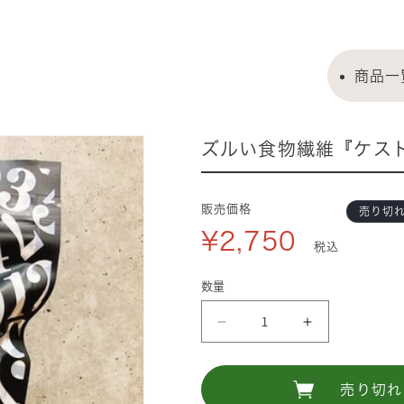
商品一
ズルい食物繊維『ケス
販売価格
売り切
¥2,750
税込
数量
ズ
ズ
ル
ル
い
い
売り切れ