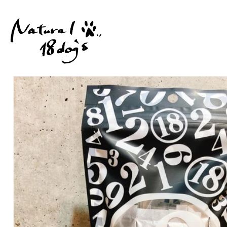
コンテ
ンツに
進む
商品情
報にス
キップ